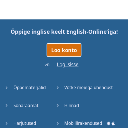
Õppige inglise keelt
English-Online
’iga!
Loo konto
Logi sisse
või
Õppematerjalid
Võtke meiega ühendust
Sõnaraamat
Hinnad
Harjutused
Mobiilirakendused