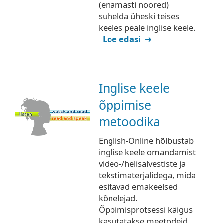
(enamasti noored)
suhelda üheski teises
keeles peale inglise keele.
Loe edasi
Inglise keele
õppimise
metoodika
English-Online hõlbustab
inglise keele omandamist
video-/helisalvestiste ja
tekstimaterjalidega, mida
esitavad emakeelsed
kõnelejad.
Õppimisprotsessi käigus
kasutatakse meetodeid,