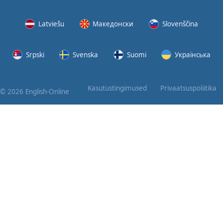
Latviešu
Македонски
Slovenščina
Srpski
Svenska
Suomi
Українська
Kasutustingimused
Privaatsuspoliitika
© 2026 English-Online