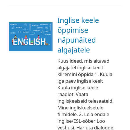
Inglise keele
õppimise
näpunäited
algajatele
Kuus ideed, mis aitavad
algajatel inglise keelt
kiiremini õppida 1. Kuula
iga päev inglise keelt
Kuula inglise keele
raadiot. Vaata
ingliskeelseid telesaateid.
Mine ingliskeelsetele
filmidele. 2. Leia endale
inglise/ESL-sõber Loo
vestlusi. Harjuta dialooge.