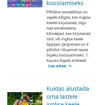
koostamiseks
Põhiline lauseehitus on
vajalik kõigile, kes inglise
keeles kirjutavad, olgu
nad emakeelena
kõnelejad, kes kirjutavad
tööl, või inglise keele
õppijad. Järgnevad on 4
põhilist nõuannet lause
õigeks koostamiseks. 1.
Kasuta õigeid artikleid
Loe edasi
Kuidas alustada
oma lastele
inglise keele