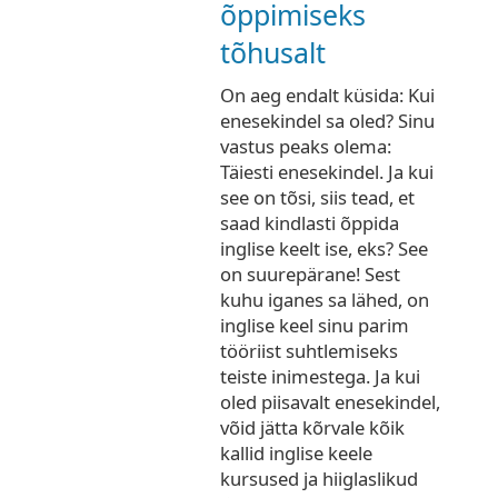
õppimiseks
tõhusalt
On aeg endalt küsida: Kui
enesekindel sa oled? Sinu
vastus peaks olema:
Täiesti enesekindel. Ja kui
see on tõsi, siis tead, et
saad kindlasti õppida
inglise keelt ise, eks? See
on suurepärane! Sest
kuhu iganes sa lähed, on
inglise keel sinu parim
tööriist suhtlemiseks
teiste inimestega. Ja kui
oled piisavalt enesekindel,
võid jätta kõrvale kõik
kallid inglise keele
kursused ja hiiglaslikud