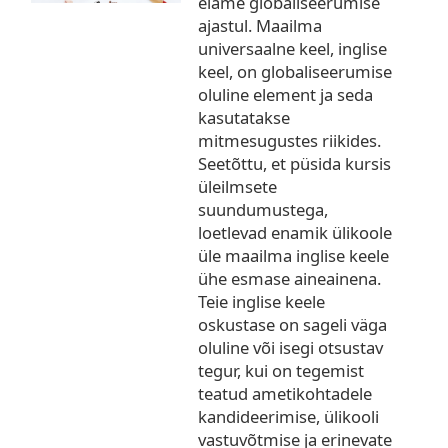
elame globaliseerumise
ajastul. Maailma
universaalne keel, inglise
keel, on globaliseerumise
oluline element ja seda
kasutatakse
mitmesugustes riikides.
Seetõttu, et püsida kursis
üleilmsete
suundumustega,
loetlevad enamik ülikoole
üle maailma inglise keele
ühe esmase aineainena.
Teie inglise keele
oskustase on sageli väga
oluline või isegi otsustav
tegur, kui on tegemist
teatud ametikohtadele
kandideerimise, ülikooli
vastuvõtmise ja erinevate