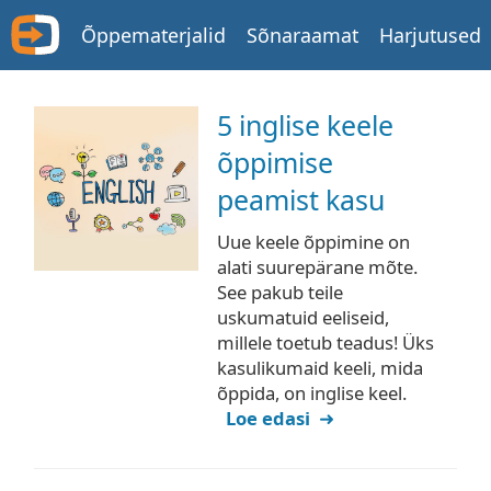
Õppematerjalid
Sõnaraamat
Harjutused
5 inglise keele
õppimise
peamist kasu
Uue keele õppimine on
alati suurepärane mõte.
See pakub teile
uskumatuid eeliseid,
millele toetub teadus! Üks
kasulikumaid keeli, mida
õppida, on inglise keel.
Loe edasi