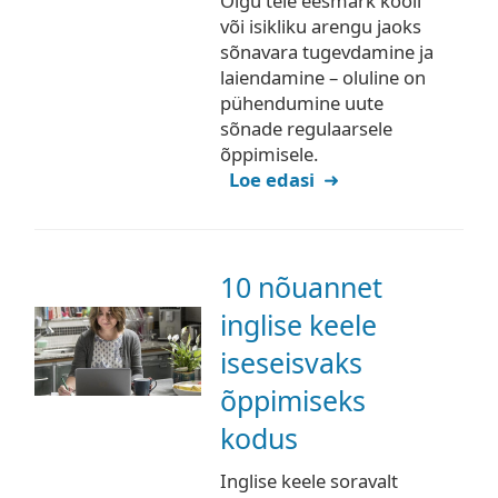
Olgu teie eesmärk kooli
või isikliku arengu jaoks
sõnavara tugevdamine ja
laiendamine – oluline on
pühendumine uute
sõnade regulaarsele
õppimisele.
Loe edasi
10 nõuannet
inglise keele
iseseisvaks
õppimiseks
kodus
Inglise keele soravalt