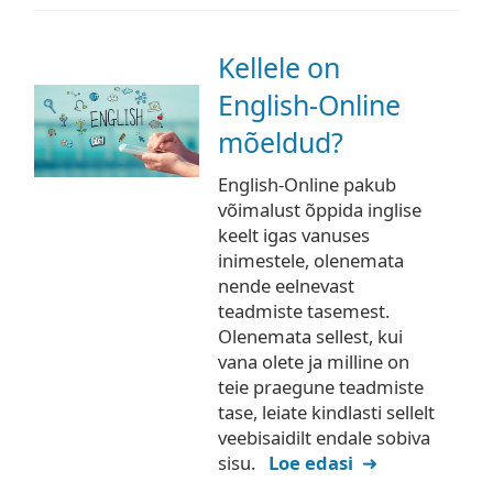
Kellele on
English-Online
mõeldud?
English-Online pakub
võimalust õppida inglise
keelt igas vanuses
inimestele, olenemata
nende eelnevast
teadmiste tasemest.
Olenemata sellest, kui
vana olete ja milline on
teie praegune teadmiste
tase, leiate kindlasti sellelt
veebisaidilt endale sobiva
sisu.
Loe edasi