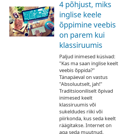
4 põhjust, miks
inglise keele
õppimine veebis
on parem kui
klassiruumis
Paljud inimesed küsivad:
"Kas ma saan inglise keelt
veebis õppida?"
Tänapäeval on vastus
"Absoluutselt, jah!"
Traditsiooniliselt õpivad
inimesed keelt
klassiruumis või
sukeldudes riiki või
piirkonda, kus seda keelt
räägitakse. Internet on
aga seda muutnud.