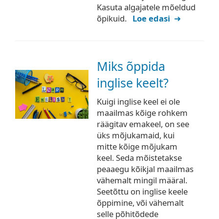
Kasuta algajatele mõeldud
õpikuid.
Loe edasi
Miks õppida
inglise keelt?
Kuigi inglise keel ei ole
maailmas kõige rohkem
räägitav emakeel, on see
üks mõjukamaid, kui
mitte kõige mõjukam
keel. Seda mõistetakse
peaaegu kõikjal maailmas
vähemalt mingil määral.
Seetõttu on inglise keele
õppimine, või vähemalt
selle põhitõdede