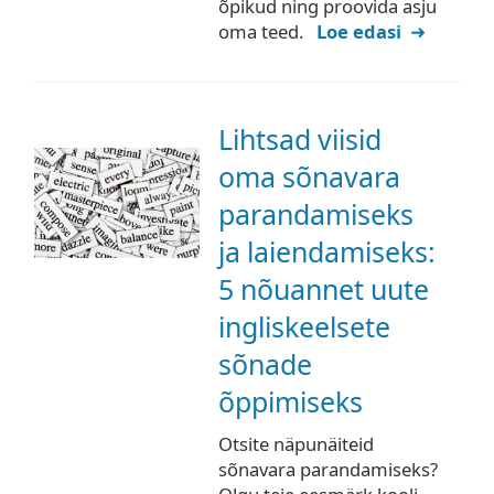
õpikud ning proovida asju
oma teed.
Loe edasi
Lihtsad viisid
oma sõnavara
parandamiseks
ja laiendamiseks:
5 nõuannet uute
ingliskeelsete
sõnade
õppimiseks
Otsite näpunäiteid
sõnavara parandamiseks?