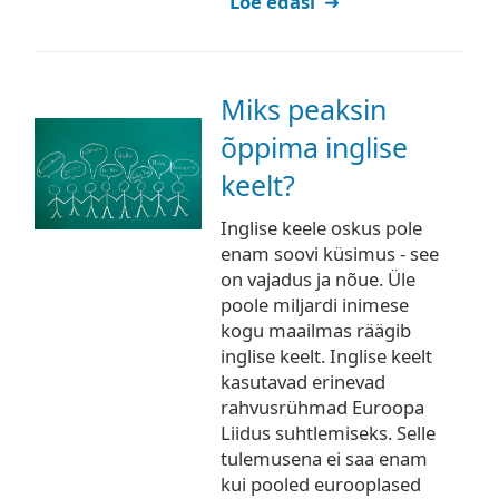
Loe edasi
Miks peaksin
õppima inglise
keelt?
Inglise keele oskus pole
enam soovi küsimus - see
on vajadus ja nõue. Üle
poole miljardi inimese
kogu maailmas räägib
inglise keelt. Inglise keelt
kasutavad erinevad
rahvusrühmad Euroopa
Liidus suhtlemiseks. Selle
tulemusena ei saa enam
kui pooled eurooplased