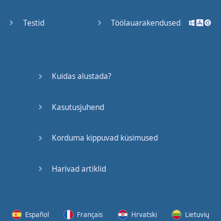
Testid
Töölauarakendused
Kuidas alustada?
Kasutusjuhend
Korduma kippuvad küsimused
Harivad artiklid
Español
Français
Hrvatski
Lietuvių