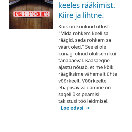
keeles rääkimist.
Kiire ja lihtne.
Kõik on kuulnud ütlust:
"Mida rohkem keeli sa
räägid, seda rohkem sa
väärt oled." See ei ole
kunagi olnud olulisem kui
tänapäeval. Kaasaegne
ajastu nõuab, et me kõik
räägiksime vähemalt ühte
võõrkeelt. Võõrkeelte
ebapiisav valdamine on
sageli üks peamisi
takistusi töö leidmisel.
Loe edasi