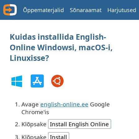
Õppematerjalid
Sõnaraamat
Harjutused
Kuidas installida English-
Online Windowsi, macOS-i,
Linuxisse?
Avage
english-online.ee
Google
Chrome'is
Klõpsake
Install English Online
Klõpsake
Install