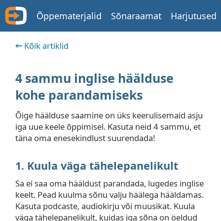
Õppematerjalid
Sõnaraamat
Harjutused
Kõik artiklid
4 sammu inglise häälduse
kohe parandamiseks
Õige häälduse saamine on üks keerulisemaid asju
iga uue keele õppimisel. Kasuta neid 4 sammu, et
täna oma enesekindlust suurendada!
1. Kuula väga tähelepanelikult
Sa ei saa oma hääldust parandada, lugedes inglise
keelt. Pead kuulma sõnu valju häälega hääldamas.
Kasuta podcaste, audiokirju või muusikat. Kuula
väga tähelepanelikult, kuidas iga sõna on öeldud