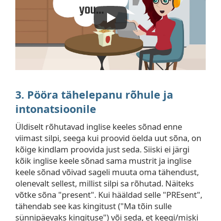
3. Pööra tähelepanu rõhule ja
intonatsioonile
Üldiselt rõhutavad inglise keeles sõnad enne
viimast silpi, seega kui proovid öelda uut sõna, on
kõige kindlam proovida just seda. Siiski ei järgi
kõik inglise keele sõnad sama mustrit ja inglise
keele sõnad võivad sageli muuta oma tähendust,
olenevalt sellest, millist silpi sa rõhutad. Näiteks
võtke sõna "present". Kui hääldad selle "PREsent",
tähendab see kas kingitust ("Ma tõin sulle
sünnipäevaks kingituse") või seda, et keegi/miski