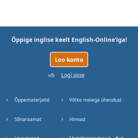
Õppige inglise keelt
English-Online
’iga!
Loo konto
Logi sisse
või
Õppematerjalid
Võtke meiega ühendust
Sõnaraamat
Hinnad