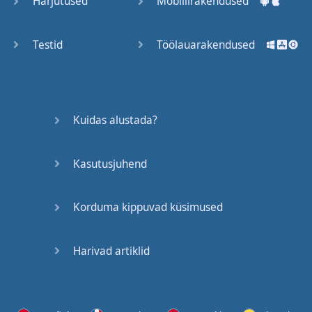
Harjutused
Mobiilirakendused
Testid
Töölauarakendused
Kuidas alustada?
Kasutusjuhend
Korduma kippuvad küsimused
Harivad artiklid