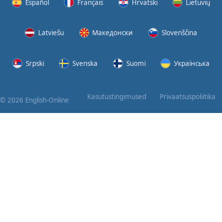
Español
Français
Hrvatski
Lietuvių
Latviešu
Македонски
Slovenščina
Srpski
Svenska
Suomi
Українська
Kasutustingimused
Privaatsuspoliitika
© 2026 English-Online