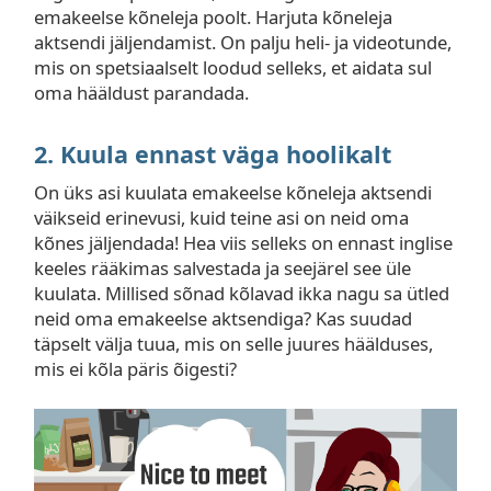
emakeelse kõneleja poolt. Harjuta kõneleja
aktsendi jäljendamist. On palju heli- ja videotunde,
mis on spetsiaalselt loodud selleks, et aidata sul
oma hääldust parandada.
2. Kuula ennast väga hoolikalt
On üks asi kuulata emakeelse kõneleja aktsendi
väikseid erinevusi, kuid teine asi on neid oma
kõnes jäljendada! Hea viis selleks on ennast inglise
keeles rääkimas salvestada ja seejärel see üle
kuulata. Millised sõnad kõlavad ikka nagu sa ütled
neid oma emakeelse aktsendiga? Kas suudad
täpselt välja tuua, mis on selle juures häälduses,
mis ei kõla päris õigesti?