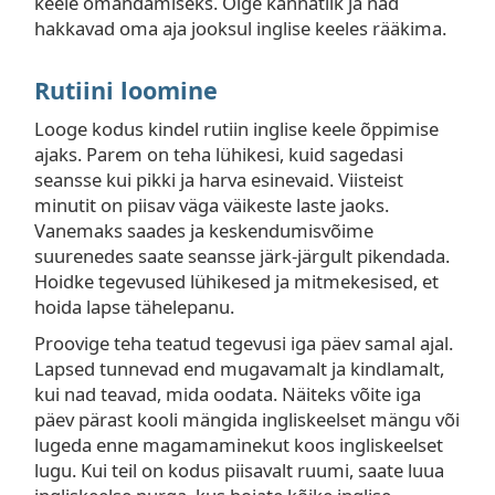
keele omandamiseks. Olge kannatlik ja nad
hakkavad oma aja jooksul inglise keeles rääkima.
Rutiini loomine
Looge kodus kindel rutiin inglise keele õppimise
ajaks. Parem on teha lühikesi, kuid sagedasi
seansse kui pikki ja harva esinevaid. Viisteist
minutit on piisav väga väikeste laste jaoks.
Vanemaks saades ja keskendumisvõime
suurenedes saate seansse järk-järgult pikendada.
Hoidke tegevused lühikesed ja mitmekesised, et
hoida lapse tähelepanu.
Proovige teha teatud tegevusi iga päev samal ajal.
Lapsed tunnevad end mugavamalt ja kindlamalt,
kui nad teavad, mida oodata. Näiteks võite iga
päev pärast kooli mängida ingliskeelset mängu või
lugeda enne magamaminekut koos ingliskeelset
lugu. Kui teil on kodus piisavalt ruumi, saate luua