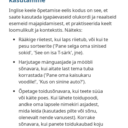
Inglise keele õpetamise eelis kodus on see, et
saate kasutada igapäevaseid olukordi ja reaalseid
esemeid majapidamisest, et praktiseerida keelt
loomulikult ja kontekstis. Näiteks:
Rääkige riietest, kui laps riietub, või kui te
pesu sorteerite ('Pane selga oma sinised
sokid', 'See on isa T-särk', jne).
Harjutage mänguasjade ja mööbli
sõnavara, kui aitate last tema tuba
korrastada ('Pane oma kaisukaru
voodile!', 'Kus on sinine auto?').
Õpetage toidusõnavara, kui teete süüa
või käite poes. Kui lähete toidupoodi,
andke oma lapsele nimekiri asjadest,
mida leida (kasutades pilte või sõnu,
olenevalt nende vanusest). Korrake
sõnavara, kui panete toidukaubad koju