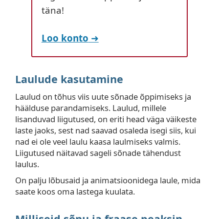
täna!
Loo konto
Laulude kasutamine
Laulud on tõhus viis uute sõnade õppimiseks ja
häälduse parandamiseks. Laulud, millele
lisanduvad liigutused, on eriti head väga väikeste
laste jaoks, sest nad saavad osaleda isegi siis, kui
nad ei ole veel laulu kaasa laulmiseks valmis.
Liigutused näitavad sageli sõnade tähendust
laulus.
On palju lõbusaid ja animatsioonidega laule, mida
saate koos oma lastega kuulata.
Milliseid sõnu ja fraase peaksin