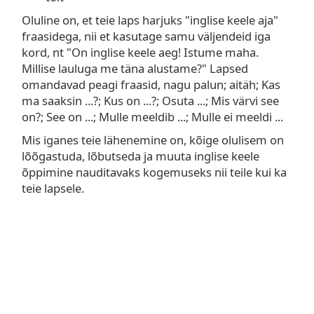
Oluline on, et teie laps harjuks "inglise keele aja"
fraasidega, nii et kasutage samu väljendeid iga
kord, nt "On inglise keele aeg! Istume maha.
Millise lauluga me täna alustame?" Lapsed
omandavad peagi fraasid, nagu palun; aitäh; Kas
ma saaksin ...?; Kus on ...?; Osuta ...; Mis värvi see
on?; See on ...; Mulle meeldib ...; Mulle ei meeldi ...
Mis iganes teie lähenemine on, kõige olulisem on
lõõgastuda, lõbutseda ja muuta inglise keele
õppimine nauditavaks kogemuseks nii teile kui ka
teie lapsele.