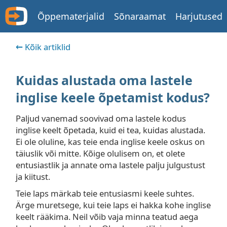
Õppematerjalid
Sõnaraamat
Harjutused
Kõik artiklid
Kuidas alustada oma lastele
inglise keele õpetamist kodus?
Paljud vanemad soovivad oma lastele kodus
inglise keelt õpetada, kuid ei tea, kuidas alustada.
Ei ole oluline, kas teie enda inglise keele oskus on
täiuslik või mitte. Kõige olulisem on, et olete
entusiastlik ja annate oma lastele palju julgustust
ja kiitust.
Teie laps märkab teie entusiasmi keele suhtes.
Ärge muretsege, kui teie laps ei hakka kohe inglise
keelt rääkima. Neil võib vaja minna teatud aega