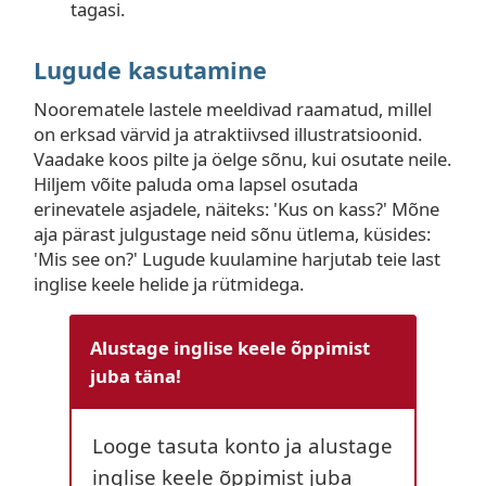
tagasi.
Lugude kasutamine
Noorematele lastele meeldivad raamatud, millel
on erksad värvid ja atraktiivsed illustratsioonid.
Vaadake koos pilte ja öelge sõnu, kui osutate neile.
Hiljem võite paluda oma lapsel osutada
erinevatele asjadele, näiteks: 'Kus on kass?' Mõne
aja pärast julgustage neid sõnu ütlema, küsides:
'Mis see on?' Lugude kuulamine harjutab teie last
inglise keele helide ja rütmidega.
Alustage inglise keele õppimist
juba täna!
Looge tasuta konto ja alustage
inglise keele õppimist juba