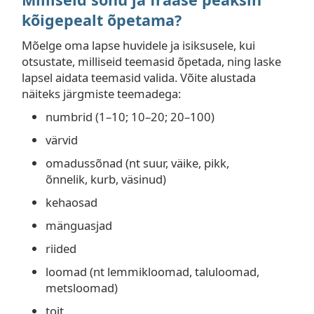
kõigepealt õpetama?
Mõelge oma lapse huvidele ja isiksusele, kui
otsustate, milliseid teemasid õpetada, ning laske
lapsel aidata teemasid valida. Võite alustada
näiteks järgmiste teemadega:
numbrid (1–10; 10–20; 20–100)
värvid
omadussõnad (nt suur, väike, pikk,
õnnelik, kurb, väsinud)
kehaosad
mänguasjad
riided
loomad (nt lemmikloomad, taluloomad,
metsloomad)
toit