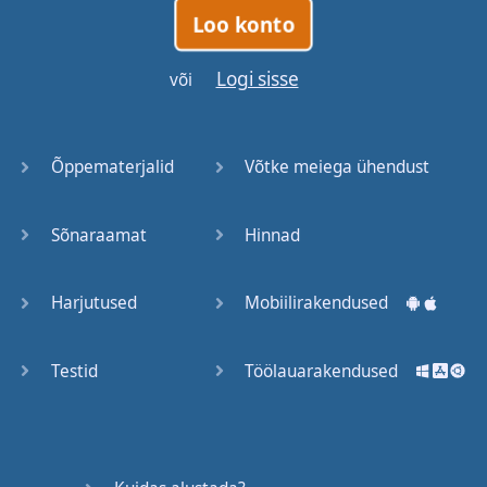
Loo konto
Logi sisse
või
Õppematerjalid
Võtke meiega ühendust
Sõnaraamat
Hinnad
Harjutused
Mobiilirakendused
Testid
Töölauarakendused