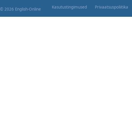
Kasutustingimused
Privaatsuspoliitika
© 2026 English-Online