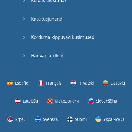
Kuidas alustada?
Kasutusjuhend
Korduma kippuvad küsimused
Harivad artiklid
Español
Français
Hrvatski
Lietuvių
Latviešu
Македонски
Slovenščina
Srpski
Svenska
Suomi
Українська