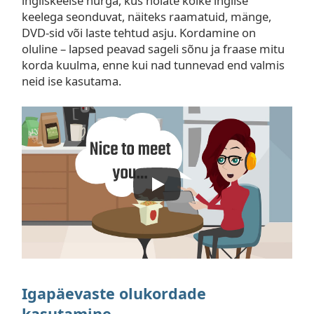
ingliskeelse nurga, kus hoiate kõike inglise
keelega seonduvat, näiteks raamatuid, mänge,
DVD-sid või laste tehtud asju. Kordamine on
oluline – lapsed peavad sageli sõnu ja fraase mitu
korda kuulma, enne kui nad tunnevad end valmis
neid ise kasutama.
Igapäevaste olukordade
kasutamine