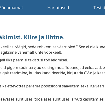
Sõnaraamat
Harjutused
Testi
kimist. Kiire ja lihtne.
eeli sa räägid, seda rohkem sa väärt oled." See ei ole kuna
äägiksime vähemalt ühte võõrkeelt.
li üks peamisi takistusi töö leidmisel.
vaid pigem tööintervjuu eeltingimus. Tööandjad eeldavad, e
lgalt teadmine, kuidas kandideerida, kirjutada CV-d ja kaask
iks ettevõttes parema positsiooni saavutamiseks. Karjääri
päevases suhtluses, tööalases suhtluses, arvuti kasutamisel 