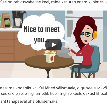
re. See on rahvusvaheline keel, mida kasutab enamik inimes
aailma kodanikuks. Kui lähed välismaale, olgu see suvi- võ
ee ei ole selle riigi ametlik keel. Inglise keele oskust lihtsa
ish) tänapäeval üha olulisemaks.