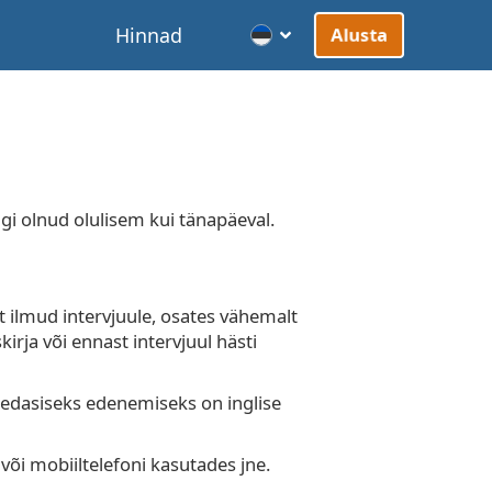
d
Hinnad
Alusta
gi olnud olulisem kui tänapäeval.
t ilmud intervjuule, osates vähemalt
irja või ennast intervjuul hästi
 edasiseks edenemiseks on inglise
või mobiiltelefoni kasutades jne.