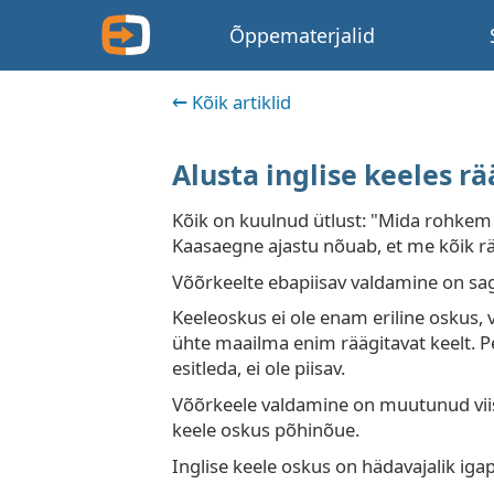
Õppematerjalid
Kõik artiklid
Alusta inglise keeles rää
Kõik on kuulnud ütlust: "Mida rohkem k
Kaasaegne ajastu nõuab, et me kõik r
Võõrkeelte ebapiisav valdamine on sage
Keeleoskus ei ole enam eriline oskus, 
ühte maailma enim räägitavat keelt. Pe
esitleda, ei ole piisav.
Võõrkeele valdamine on muutunud viis
keele oskus põhinõue.
Inglise keele oskus on hädavajalik iga