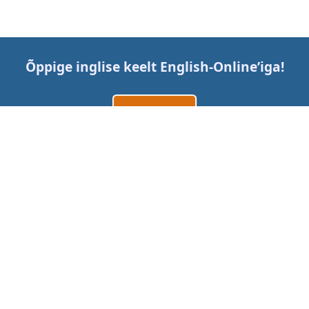
Õppige inglise keelt
English-Online
’iga!
Loo konto
Logi sisse
või
Võtke meiega ühendust
Hinnad
Mobiilirakendused