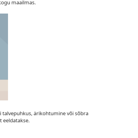
i kogu maailmas.
i talvepuhkus, ärikohtumine või sõbra
lt eeldatakse.