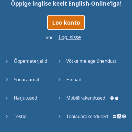
Õppige inglise keelt
English-Online
’iga!
Loo konto
Logi sisse
või
Õppematerjalid
Võtke meiega ühendust
Sõnaraamat
Hinnad
Harjutused
Mobiilirakendused
Testid
Töölauarakendused