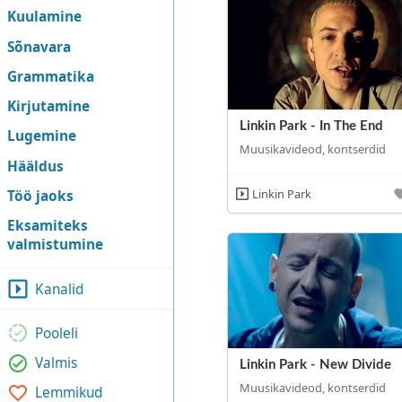
Kuulamine
Sõnavara
Grammatika
Kirjutamine
Linkin Park - In The End
Lugemine
Muusikavideod, kontserdid
Hääldus
Linkin Park
Töö jaoks
Eksamiteks
valmistumine
Kanalid
Pooleli
Valmis
Linkin Park - New Divide
Muusikavideod, kontserdid
Lemmikud