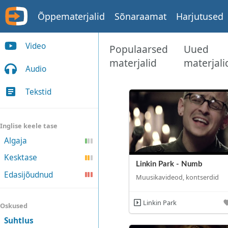
Õppematerjalid
Sõnaraamat
Harjutused
Video
Populaarsed
Uued
materjalid
materjali
Audio
Tekstid
Inglise keele tase
Algaja
Kesktase
Linkin Park - Numb
Edasijõudnud
Muusikavideod, kontserdid
Linkin Park
Oskused
Suhtlus