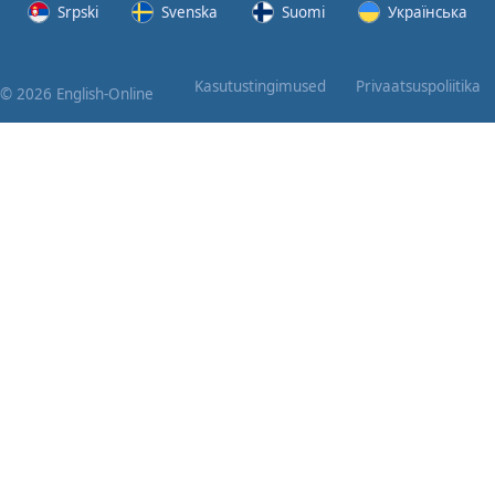
Srpski
Svenska
Suomi
Українська
Kasutustingimused
Privaatsuspoliitika
© 2026 English-Online