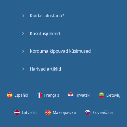
Kuidas alustada?
Kasutusjuhend
Korduma kippuvad küsimused
Harivad artiklid
Español
Français
Hrvatski
Lietuvių
Latviešu
Македонски
Slovenščina