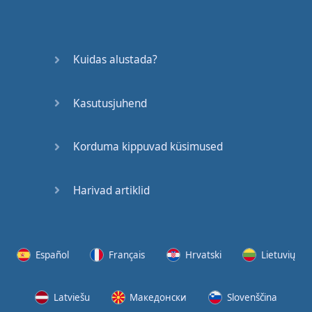
Kuidas alustada?
Kasutusjuhend
Korduma kippuvad küsimused
Harivad artiklid
Español
Français
Hrvatski
Lietuvių
Latviešu
Македонски
Slovenščina