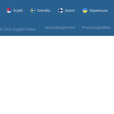
Srpski
Svenska
Suomi
Українська
Kasutustingimused
Privaatsuspoliitika
© 2026 English-Online