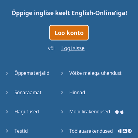
Õppige inglise keelt
English-Online
’iga!
Loo konto
Logi sisse
või
Õppematerjalid
Võtke meiega ühendust
Sõnaraamat
Hinnad
Harjutused
Mobiilirakendused
Testid
Töölauarakendused