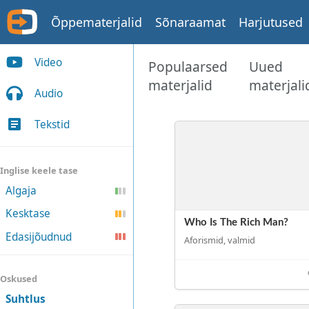
Õppematerjalid
Sõnaraamat
Harjutused
Video
Populaarsed
Uued
materjalid
materjali
Audio
Tekstid
Inglise keele tase
Algaja
Kesktase
Who Is The Rich Man?
Edasijõudnud
Aforismid, valmid
Oskused
Suhtlus