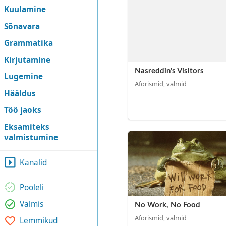
Kuulamine
Sõnavara
Grammatika
Kirjutamine
Nasreddin's Visitors
Lugemine
Aforismid, valmid
Hääldus
Töö jaoks
Eksamiteks
valmistumine
Kanalid
Pooleli
Valmis
No Work, No Food
Aforismid, valmid
Lemmikud