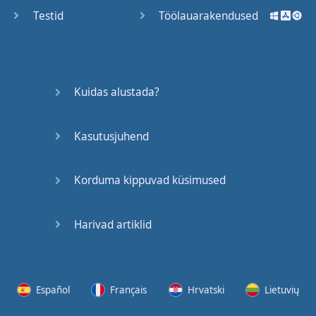
Testid
Töölauarakendused
Kuidas alustada?
Kasutusjuhend
Korduma kippuvad küsimused
Harivad artiklid
Español
Français
Hrvatski
Lietuvių