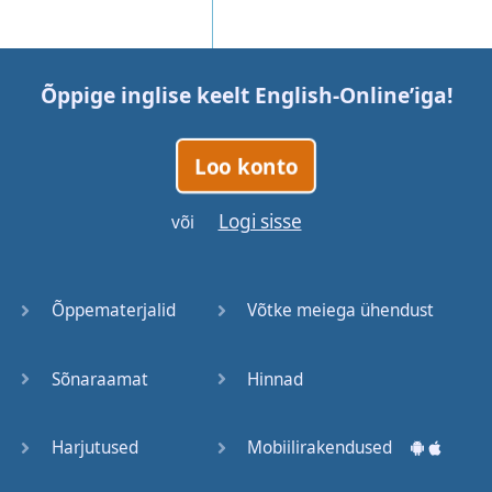
Õppige inglise keelt
English-Online
’iga!
Loo konto
Logi sisse
või
Õppematerjalid
Võtke meiega ühendust
Sõnaraamat
Hinnad
Harjutused
Mobiilirakendused