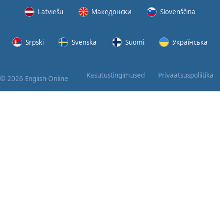
Latviešu
Македонски
Slovenščina
Srpski
Svenska
Suomi
Українська
Kasutustingimused
Privaatsuspoliitika
© 2026 English-Online