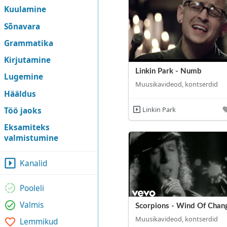
Kuulamine
Sõnavara
Grammatika
Kirjutamine
Linkin Park - Numb
Lugemine
Muusikavideod, kontserdid
Hääldus
Linkin Park
Töö jaoks
Eksamiteks
valmistumine
Kanalid
Pooleli
Valmis
Scorpions - Wind Of Chan
Muusikavideod, kontserdid
Lemmikud