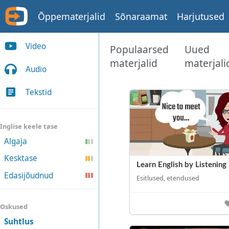
Õppematerjalid
Sõnaraamat
Harjutused
Video
Populaarsed
Uued
materjalid
materjali
Audio
Tekstid
Inglise keele tase
Algaja
Kesktase
Learn English by Listening
Edasijõudnud
Esitlused, etendused
Oskused
Suhtlus