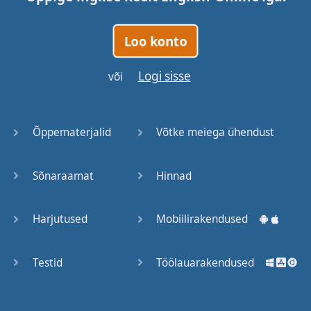
Loo konto
Logi sisse
või
Õppematerjalid
Võtke meiega ühendust
Sõnaraamat
Hinnad
Harjutused
Mobiilirakendused
Testid
Töölauarakendused