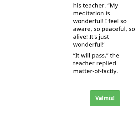
his
teacher
. “
My
meditation
is
wonderful
!
I
feel
so
aware
,
so
peaceful
,
so
alive
!
It's
just
wonderful
!’
“
It
will
pass
,”
the
teacher
replied
matter-of-factly
.
Valmis!