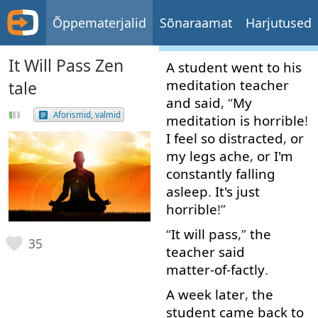
Õppematerjalid
Sõnaraamat
Harjutused
It Will Pass Zen
A
student
went
to
his
meditation
teacher
tale
and
said
, “
My
Aforismid, valmid
meditation
is
horrible
!
I
feel
so
distracted
,
or
my
legs
ache
,
or
I'm
constantly
falling
asleep
.
It's
just
horrible
!”
“
It
will
pass
,”
the
35
teacher
said
matter-of-factly
.
A
week
later
,
the
student
came
back
to