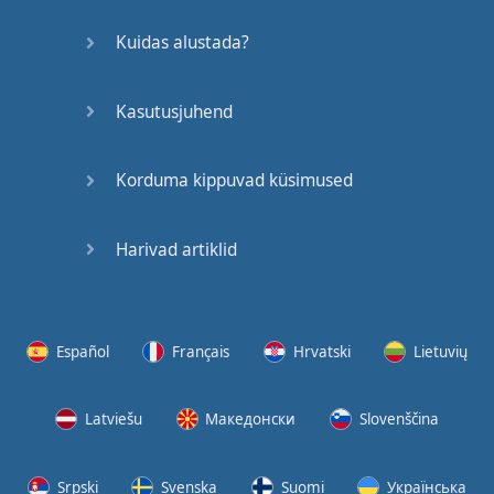
Kuidas alustada?
Kasutusjuhend
Korduma kippuvad küsimused
Harivad artiklid
Español
Français
Hrvatski
Lietuvių
Latviešu
Македонски
Slovenščina
Srpski
Svenska
Suomi
Українська