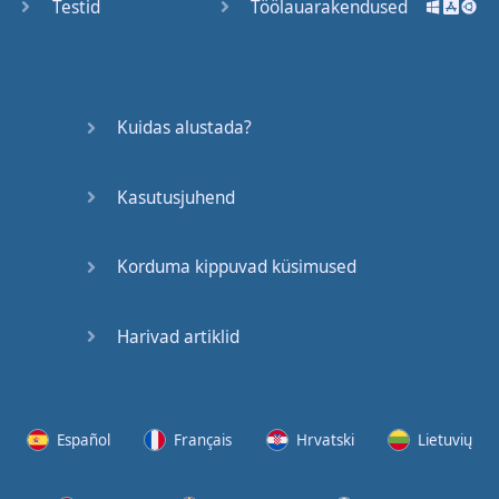
Testid
Töölauarakendused
Kuidas alustada?
Kasutusjuhend
Korduma kippuvad küsimused
Harivad artiklid
Español
Français
Hrvatski
Lietuvių