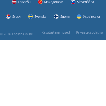
Latviešu
Македонски
Slovenščina
Srpski
Svenska
Suomi
Українська
Kasutustingimused
Privaatsuspoliitika
© 2026 English-Online