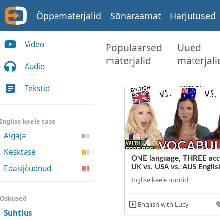
Õppematerjalid
Sõnaraamat
Harjutused
Video
Populaarsed
Uued
materjalid
materjali
Audio
Tekstid
Inglise keele tase
Algaja
Kesktase
ONE language, THREE acce
Edasijõudnud
UK vs. USA vs. AUS Englis
Inglise keele tunnid
Oskused
English with Lucy
Suhtlus