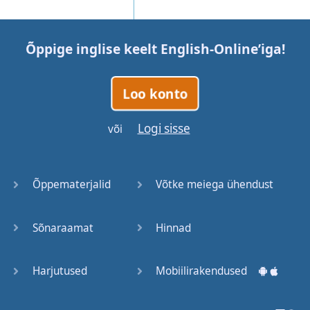
Õppige inglise keelt
English-Online
’iga!
Loo konto
Logi sisse
või
Õppematerjalid
Võtke meiega ühendust
Sõnaraamat
Hinnad
Harjutused
Mobiilirakendused