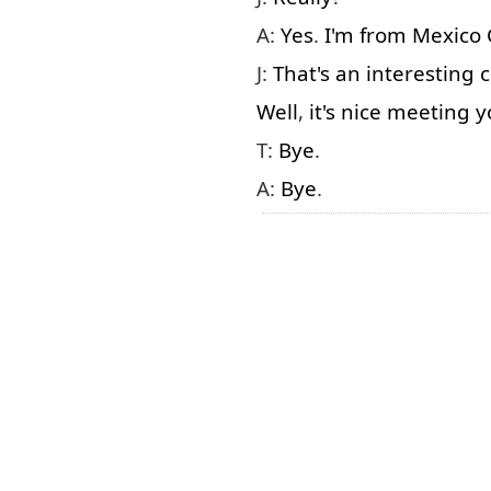
A:
Yes
.
I'm
from
Mexico
J:
That's
an
interesting
c
Well
,
it's
nice
meeting
y
T:
Bye
.
A:
Bye
.