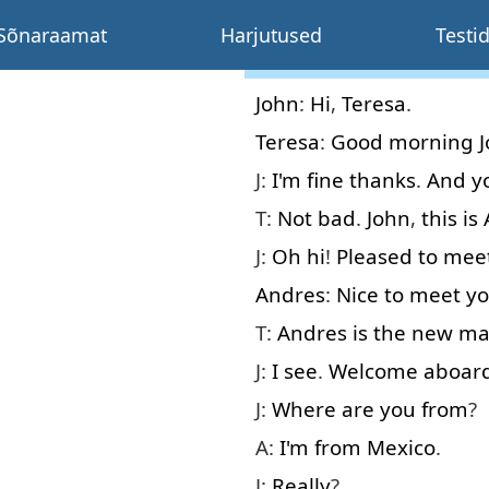
Sõnaraamat
Harjutused
Testi
John
:
Hi
,
Teresa
.
Teresa
:
Good morning
J:
I'm
fine
thanks
.
And
y
T:
Not bad
.
John
,
this
is
J:
Oh
hi
!
Pleased
to mee
Andres
:
Nice
to meet
y
T:
Andres
is
the
new
ma
J:
I
see
.
Welcome aboar
J:
Where
are
you
from
?
A:
I'm
from
Mexico
.
J:
Really
?