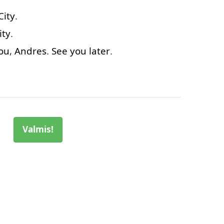
City
.
ity
.
ou
,
Andres
.
See
you
later
.
Valmis!