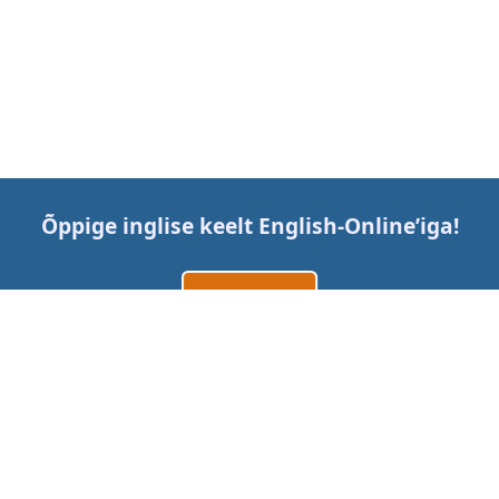
Õppige inglise keelt
English-Online
’iga!
Loo konto
Logi sisse
või
Võtke meiega ühendust