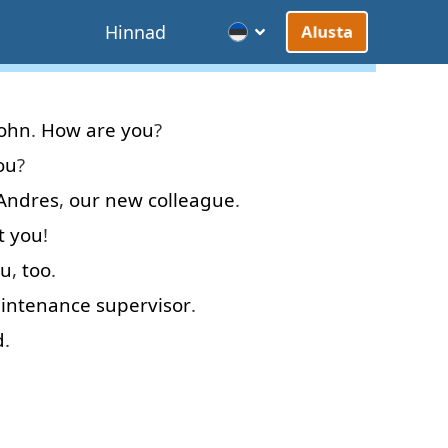
d
Hinnad
Alusta
John
.
How
are
you
?
ou
?
Andres
,
our
new
colleague
.
t
you
!
ou
,
too
.
intenance
supervisor
.
d
.